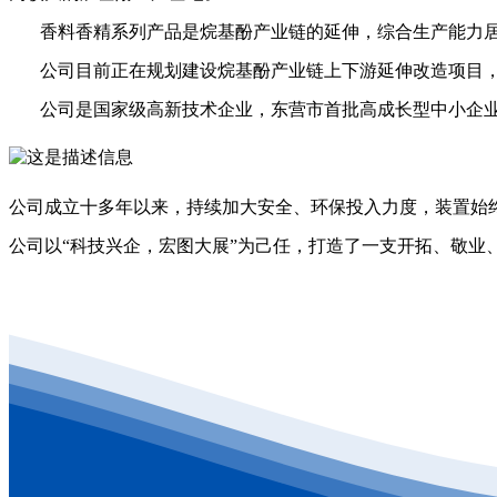
香料香精系列产品是烷基酚产业链的延伸，综合生产能力居于国
公司目前正在规划建设烷基酚产业链上下游延伸改造项目，
公司是国家级高新技术企业，东营市首批高成长型中小企业，
公司成立十多年以来，持续加大安全、环保投入力度，装置始
公司以“科技兴企，宏图大展”为己任，打造了一支开拓、敬业