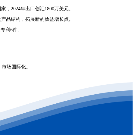
024年出口创汇1800万美元。
产品结构，拓展新的效益增长点。
专利6件。
、市场国际化。