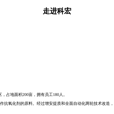
走进科宏
占地面积200亩，拥有员工180人。
抗氧化剂的原料。经过增安提质和全面自动化两轮技术改造，