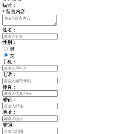
描述：
*
留言内容：
姓名：
性别：
男
女
手机：
电话：
传真：
邮箱：
地址：
邮编：