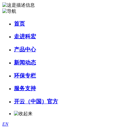
首页
走进科宏
产品中心
新闻动态
环保专栏
服务支持
开云（中国）官方
EN